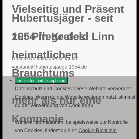
Vielseitig und Präsent
Hubertusjäger - seit
zur Pflege des
1954 in Krefeld Linn
heimatlichen
Unsere Kontaktadresse lautet:
vorstand@hubertusjaeger1954.de
Brauchtums
Datenschutz und Cookies: Diese Website verwendet
mehr als nur eine
Cookies. Wenn du die Website weiterhin nutzt, stimmst
du der Verwendung von Cookies zu.
Kompanie
Weitere Informationen, beispielsweise zur Kontrolle
von Cookies, findest du hier:
Cookie-Richtlinie