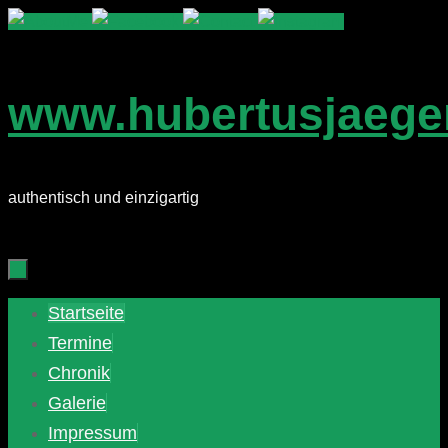
Zum
Inhalt
springen
www.hubertusjaege
authentisch und einzigartig
Zum
Startseite
Inhalt
Termine
springen
Chronik
Galerie
Impressum