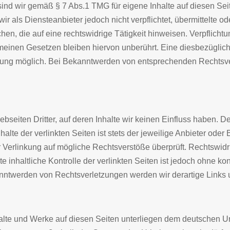
ind wir gemäß § 7 Abs.1 TMG für eigene Inhalte auf diesen Se
ir als Diensteanbieter jedoch nicht verpflichtet, übermittelte 
n, die auf eine rechtswidrige Tätigkeit hinweisen. Verpflicht
einen Gesetzen bleiben hiervon unberührt. Eine diesbezügliche
tzung möglich. Bei Bekanntwerden von entsprechenden Rechtsve
bseiten Dritter, auf deren Inhalte wir keinen Einfluss haben. D
te der verlinkten Seiten ist stets der jeweilige Anbieter oder B
r Verlinkung auf mögliche Rechtsverstöße überprüft. Rechtswidr
 inhaltliche Kontrolle der verlinkten Seiten ist jedoch ohne ko
anntwerden von Rechtsverletzungen werden wir derartige Links
nhalte und Werke auf diesen Seiten unterliegen dem deutschen Ur