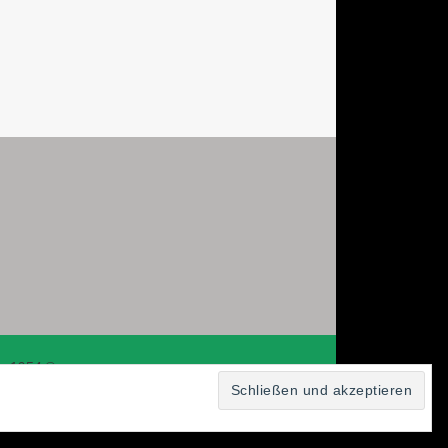
ie 1954 ©
Präsentiert von
Tempera
&
WordPress.