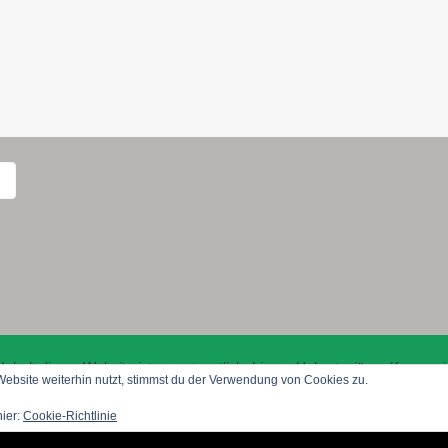
Inhalt dieser Website ist verantwortlich: Linner Hubertusjäger Kompan
bsite weiterhin nutzt, stimmst du der Verwendung von Cookies zu.
hier:
Cookie-Richtlinie