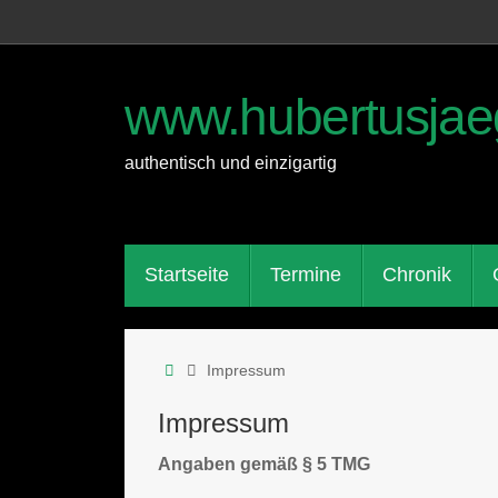
Zum
Inhalt
springen
www.hubertusjae
authentisch und einzigartig
Zum
Startseite
Termine
Chronik
Inhalt
springen
Start
Impressum
Impressum
Angaben gemäß § 5 TMG