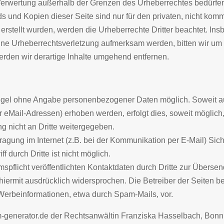
 Verwertung außerhalb der Grenzen des Urheberrechtes bedürfen
ds und Kopien dieser Seite sind nur für den privaten, nicht kom
r erstellt wurden, werden die Urheberrechte Dritter beachtet. Ins
eine Urheberrechtsverletzung aufmerksam werden, bitten wir u
den wir derartige Inhalte umgehend entfernen.
 Regel ohne Angabe personenbezogener Daten möglich. Soweit 
eMail-Adressen) erhoben werden, erfolgt dies, soweit möglich, s
 nicht an Dritte weitergegeben.
ragung im Internet (z.B. bei der Kommunikation per E-Mail) Sic
 durch Dritte ist nicht möglich.
flicht veröffentlichten Kontaktdaten durch Dritte zur Übersen
iermit ausdrücklich widersprochen. Die Betreiber der Seiten beh
Werbeinformationen, etwa durch Spam-Mails, vor.
generator.de der Rechtsanwältin Franziska Hasselbach, Bonn